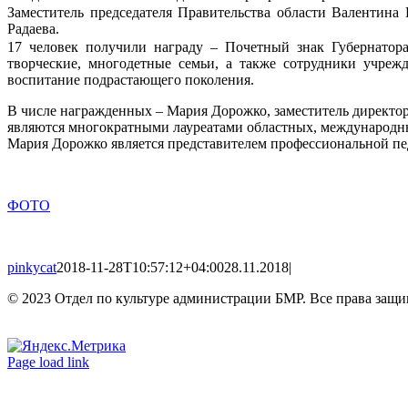
Заместитель председателя Правительства области Валентина
Радаева.
17 человек получили награду – Почетный знак Губернатора
творческие, многодетные семьи, а также сотрудники учреж
воспитание подрастающего поколения.
В числе награжденных – Мария Дорожко, заместитель директор
являются многократными лауреатами областных, международных
Мария Дорожко является представителем профессиональной пед
ФОТО
pinkycat
2018-11-28T10:57:12+04:00
28.11.2018
|
© 2023 Отдел по культуре администрации БМР. Все права защ
Вконтакте
Одноклассники
Page load link
Go
to