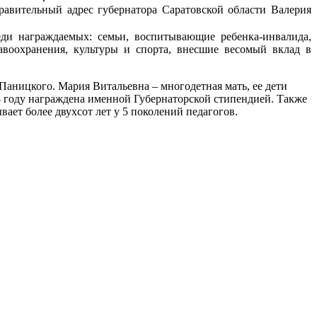
равительный адрес губернатора Саратовской области Валерия
еди награждаемых: семьи, воспитывающие ребенка-инвалида,
авоохранения, культуры и спорта, внесшие весомый вклад в
 Паницкого.
Мария Витальевна – многодетная мать, ее дети
8 году награждена именной Губернаторской стипендией. Также
ает более двухсот лет у 5 поколений педагогов.