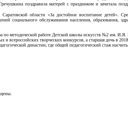
 Гречушкина поздравила матерей с праздником и зачитала позд
 Саратовской области «За достойное воспитание детей». Ср
дений социального обслуживания населения, образования, здр
а по методической работе
Детской школы искусств №2 им. И.Я.
 и всероссийских творческих конкурсов, а старшая дочь в 201
агогической династии, где общий педагогический стаж насчитыв
ищены.