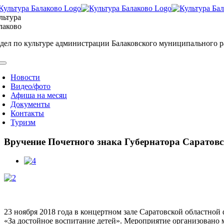
Skip
to
льтура
content
лаково
дел по культуре администрации Балаковского муниципального 
oggle
avigation
Новости
Видео/фото
Афиша на месяц
Документы
Контакты
Туризм
Вручение Почетного знака Губернатора Саратовск
View
Larger
Image
23 ноября 2018 года в концертном зале Саратовской областно
«За достойное воспитание детей». Мероприятие организовано 