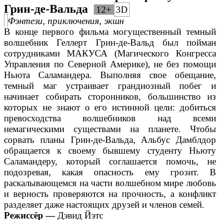
Грин-де-Вальда
12+
3D
Фэнтези, приключения, экшн
В конце первого фильма могущественный темный
волшебник Геллерт Грин-де-Вальд был пойман
сотрудниками МАКУСА (Магического Конгресса
Управления по Северной Америке), не без помощи
Ньюта Саламандера. Выполняя свое обещание,
темный маг устраивает грандиозный побег и
начинает собирать сторонников, большинство из
которых не знают о его истинной цели: добиться
превосходства волшебников над всеми
немагическими существами на планете. Чтобы
сорвать планы Грин-де-Вальда, Альбус Дамблдор
обращается к своему бывшему студенту Ньюту
Саламандеру, который соглашается помочь, не
подозревая, какая опасность ему грозит. В
раскалывающемся на части волшебном мире любовь
и верность проверяются на прочность, а конфликт
разделяет даже настоящих друзей и членов семей.
Режиссёр —
Дэвид Йэтс