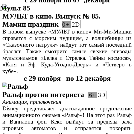
с 29 ноября по 07 декабря
МУЛЬТ в кино. Выпуск № 85.
Мамин праздник
0+
2D
В новом выпуске «МУЛЬТ в кино» Ми-Ми-Мишки
справятся с морским чудищем, а волшебницы из
«Сказочного патруля» найдут тот самый последний
браслет. Также смотрите самые свежие эпизоды
мультфильмов «Белка и Стрелка. Тайны космоса»,
«Катя и Эф. Куда-Угодно-Дверь» и «Четверо в
кубе».
с 29 ноября по 12 декабря
Ральф против интернета
6+
3D
Анимация, приключения
Disney представляет долгожданное продолжение
анимационного фильма «Ральф»! На этот раз Ральф
и Ванилопа фон Кекс выйдут за пределы зала
игровых автоматов и отправятся покорять