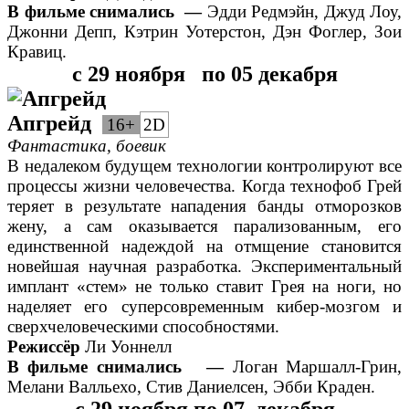
В фильме снимались
—
Эдди Редмэйн, Джуд Лоу,
Джонни Депп, Кэтрин Уотерстон, Дэн Фоглер, Зои
Кравиц.
с 29 ноября по 05 декабря
Апгрейд
16+
2D
Фантастика, боевик
В недалеком будущем технологии контролируют все
процессы жизни человечества. Когда технофоб Грей
теряет в результате нападения банды отморозков
жену, а сам оказывается парализованным, его
единственной надеждой на отмщение становится
новейшая научная разработка. Экспериментальный
имплант «стем» не только ставит Грея на ноги, но
наделяет его суперсовременным кибер-мозгом и
сверхчеловеческими способностями.
Режиссёр
Ли Уоннелл
В фильме снимались
—
Логан Маршалл-Грин,
Мелани Валльехо, Стив Даниелсен, Эбби Краден.