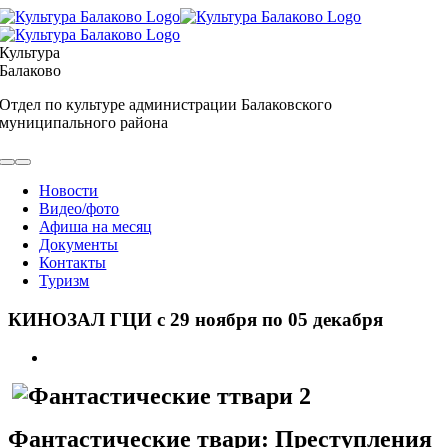
Skip
to
content
Культура
Балаково
Отдел по культуре администрации Балаковского
муниципального района
Toggle
Navigation
Новости
Видео/фото
Афиша на месяц
Документы
Контакты
Туризм
КИНОЗАЛ ГЦИ с 29 ноября по 05 декабря
View
Larger
Image
Фантастические твари: Преступления