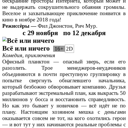
бескрайние просторы Интернета, который может и
не выдержать сокрушительного обаяния громилы.
Веселое и захватывающее приключение появится в
кино в ноябре 2018 года!
Режиссёры —
Фил Джонстон, Рич Мур.
с 29 ноября
по 12 декабря
Всё или ничего
16+
2D
Комедия, приключения
Офисный планктон — опасный зверь, если его
разозлить. Трое менеджеров-неудачников
объединяются в почти преступную группировку в
попытке свергнуть обнаглевшего начальника,
который безбожно обворовывает компанию. Друзья
разрабатывают экстремальный план, как выкрасть 50
миллионов у босса и восстановить справедливость.
Но как это бывает у новичков — всё идёт не по
плану. Настоящим хозяином мешка с деньгами
оказывается совсем не тот, на кого охотились герои
— и вот тут у них начинаются реальные проблемы с