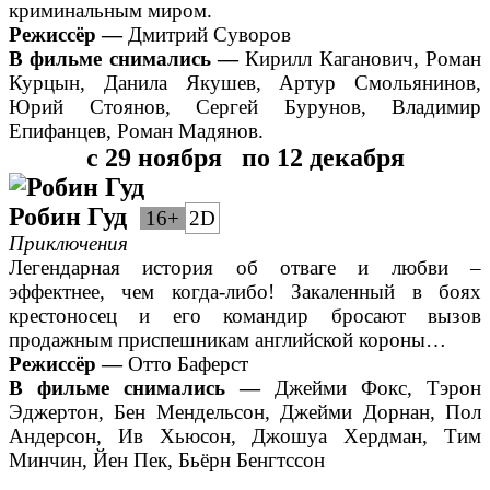
криминальным миром.
Режиссёр —
Дмитрий Суворов
В фильме снимались —
Кирилл Каганович, Роман
Курцын, Данила Якушев, Артур Смольянинов,
Юрий Стоянов, Сергей Бурунов, Владимир
Епифанцев, Роман Мадянов.
с 29 ноября
по 12 декабря
Роб
ин Гуд
16+
2D
Приключения
Легендарная история об отваге и любви –
эффектнее, чем когда-либо! Закаленный в боях
крестоносец и его командир бросают вызов
продажным приспешникам английской короны…
Режиссёр —
Отто Баферст
В фильме снимались —
Джейми Фокс, Тэрон
Эджертон, Бен Мендельсон, Джейми Дорнан, Пол
Андерсон, Ив Хьюсон, Джошуа Хердман, Тим
Минчин, Йен Пек, Бьёрн Бенгтссон