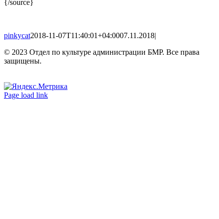
{/source}
pinkycat
2018-11-07T11:40:01+04:00
07.11.2018
|
© 2023 Отдел по культуре администрации БМР. Все права
защищены.
Вконтакте
Одноклассники
Page load link
Go
to
Top