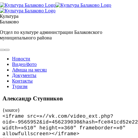
Skip
to
content
Культура
Балаково
Отдел по культуре администрации Балаковского
муниципального района
Toggle
Navigation
Новости
Видео/фото
Афиша на месяц
Документы
Контакты
Туризм
Александр Ступников
{source}
<
iframe src=»//vk.com/video_ext.php?
oid=-9565952&id=456239030&hash=fce841cd52e22
width=»510″ height=»360″ frameborder=»0″
allowfullscreen
>
<
/iframe
>