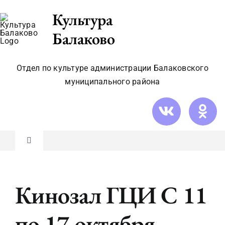
Skip
Культура
to
Балаково
content
Отдел по культуре администрации Балаковского
муниципального района
Toggle
Navigation
Новости
Кинозал ГЦИ С 11
Видео/фото
по 17 октября