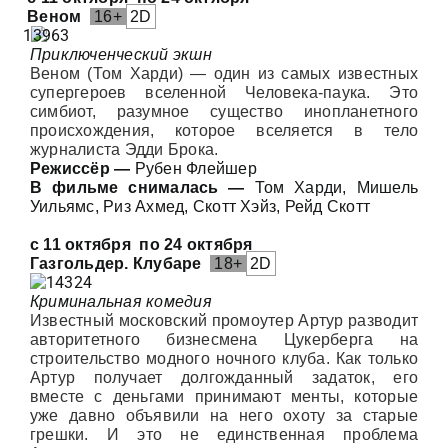
Веном
16+
2D
Приключенческий экшн
Веном (Том Харди) — один из самых известных
супергероев вселенной Человека-паука. Это
симбиот, разумное существо инопланетного
происхождения, которое вселяется в тело
журналиста Эдди Брока.
Режиссёр —
Рубен Флейшер
В фильме снималась —
Том Харди, Мишель
Уильямс, Риз Ахмед, Скотт Хэйз, Рейд Скотт
с 11 октября
по 24 октября
Газгольдер. Клубаре
18+
2D
Криминальная комедия
Известный московский промоутер Артур разводит
авторитетного бизнесмена Цукерберга на
строительство модного ночного клуба. Как только
Артур получает долгожданный задаток, его
вместе с деньгами принимают менты, которые
уже давно объявили на него охоту за старые
грешки. И это не единственная проблема