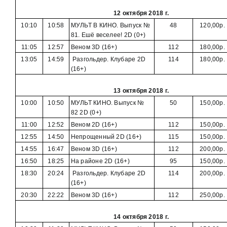
12 октября 2018 г.
10:10
10:58
МУЛЬТ В КИНО. Выпуск №
48
120,00р.
81. Ешё веселее! 2D (0+)
11:05
12:57
Веном 3D (16+)
112
180,00р.
13:05
14:59
Разгольдер. Клубаре 2D
114
180,00р.
(16+)
13 октября 2018 г.
10:00
10:50
МУЛЬТ КИНО. Выпуск №
50
150,00р.
82 2D (0+)
11:00
12:52
Веном 2D (16+)
112
150,00р.
12:55
14:50
Непрощенный 2D (16+)
115
150,00р.
14:55
16:47
Веном 3D (16+)
112
200,00р.
16:50
18:25
На районе 2D (16+)
95
150,00р.
18:30
20:24
Разгольдер. Клубаре 2D
114
200,00р.
(16+)
20:30
22:22
Веном 3D (16+)
112
250,00р.
14 октября 2018 г.