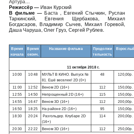
Артура…
Режиссёр —
Иван Курский
В фильме —
Баста , Евгений Стычкин, Руслан
Таркинский, Евгения Щербакова, Михаил
Богдасаров, Владимир Сычев, Михаил Горевой,
Даша Чаруша, Олег Груз, Сергей Рублев.
Время
Время
Название фильма
Продолжи
Взрослы
начала
оконч.
тельность
11 октября 2018 г.
10:00
10:48
МУЛЬТ В КИНО. Выпуск №
48
120,00р.
81. Ешё веселее! 2D (0+)
11:00
12:52
Веном 2D (16+)
112
150,00р.
12:55
14:50
Непрощенный 2D (16+)
115
150,00р.
14:55
16:47
Веном 3D (16+)
112
200,00р.
16:50
18:25
На районе 2D (16+)
95
150,00р.
18:30
20:24
Разгольдер. Клубаре 2D
114
200,00р.
(16+)
20:30
22:22
Веном 3D (16+)
112
250,00р.