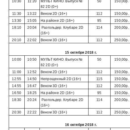
10:30
11:20
МУЛЬТ КИНО. Выпуск №
50
150,00р.
82 2D (0+)
11:30
13:22
Веном 2D (16+)
112
150,00р.
13:30
15:05
На районе 2D (16+)
95
150,00р.
18:10
20:04
Разгольдер. Клубаре 2D
114
200,00р.
(16+)
20:10
22:02
Веном 3D (16+)
112
250,00р.
15 октября 2018 г.
10:00
10:50
МУЛЬТ КИНО. Выпуск №
50
150,00р.
82 2D (0+)
11:00
12:52
Веном 2D (16+)
112
150,00р.
12:55
14:50
Непрощенный 2D (16+)
115
150,00р.
14:55
16:47
Веном 3D (16+)
112
200,00р.
16:50
18:25
На районе 2D (16+)
95
150,00р.
18:30
20:24
Разгольдер. Клубаре 2D
114
200,00р.
(16+)
20:30
22:22
Веном 3D (16+)
112
250,00р.
16 октября 2018 г.