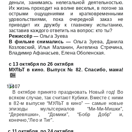
деньги, занимаясь нелегальной деятельностью.
Их жизнь проходит на волне веселья, в погоне за
острыми ощущениями и кратковременными
удовольствиями, пока очередной заказ не
приводит их дружбу к главному испытанию,
заставив каждого ответить на вопрос: кто ты?
Режиссёр —
Ольга Зуева
В фильме снимались —
Ольга Зуева, Данила
Козловский, Илья Маланин, Ангелина Стречина,
Владимир Афанасьев, Елена Оболенская.
с 13 октября по 26 октября
МУЛЬТ в кино. Выпуск № 82. Спасибо, мама!
0+
В октябре принято праздновать Новый год! Во
всяком случае, так считают Кубики. Вместе с ними
в 82-м выпуске “МУЛЬТ в кино” — самые новые
эпизоды мультсериалов “Ми-Ми-Мишки”,
“Деревяшки», “Домики”, “Бобр Добр” и,
конечно,“Лео и Тиг”.
с 11 октября
по 24 октября