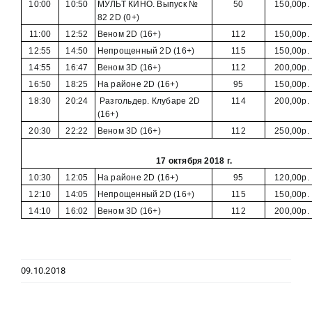
10:00
10:50
МУЛЬТ КИНО. Выпуск №
50
150,00р.
82 2D (0+)
11:00
12:52
Веном 2D (16+)
112
150,00р.
12:55
14:50
Непрощенный 2D (16+)
115
150,00р.
14:55
16:47
Веном 3D (16+)
112
200,00р.
16:50
18:25
На районе 2D (16+)
95
150,00р.
18:30
20:24
Разгольдер. Клубаре 2D
114
200,00р.
(16+)
20:30
22:22
Веном 3D (16+)
112
250,00р.
17 октября 2018 г.
10:30
12:05
На районе 2D (16+)
95
120,00р.
12:10
14:05
Непрощенный 2D (16+)
115
150,00р.
14:10
16:02
Веном 3D (16+)
112
200,00р.
09.10.2018