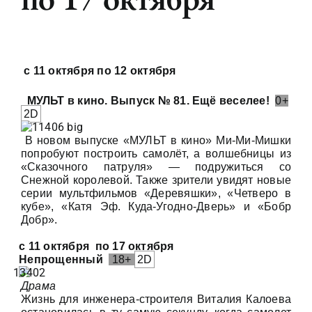
Афиша на месяц
View
Документы
Larger
с 11 октября по 12 октября
Image
МУЛЬТ в кино. Выпуск № 81. Ещё веселее!
0+
Контакты
2D
В новом выпуске «МУЛЬТ в кино» Ми-Ми-Мишки
Туризм
попробуют построить самолёт, а волшебницы из
«Сказочного патруля» — подружиться со
Снежной королевой. Также зрители увидят новые
серии мультфильмов «Деревяшки», «Четверо в
кубе», «Катя Эф. Куда-Угодно-Дверь» и «Бобр
Добр».
с 11 октября
по 17 октября
Непрощенный
18+
2D
Драма
Жизнь для инженера-строителя Виталия Калоева