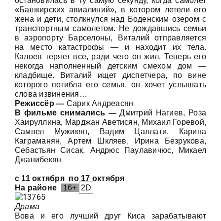
остановилась в ту самую секунду, когда самолет
«Башкирских авиалиний», в котором летели его
жена и дети, столкнулся над Боденским озером с
транспортным самолетом. Не дождавшись семьи
в аэропорту Барселоны, Виталий отправляется
на место катастрофы — и находит их тела.
Калоев теряет все, ради чего он жил. Теперь его
некогда наполненный детским смехом дом —
кладбище. Виталий ищет диспетчера, по вине
которого погибла его семья, он хочет услышать
слова извинения…
Режиссёр —
Сарик Андреасян
В фильме снимались —
Дмитрий Нагиев, Роза
Хаируллина, Марджан Аветисян, Михаил Горевой,
Самвел Мужикян, Вадим Цаллати, Карина
Каграманян, Артем Шкляев, Ирина Безрукова,
Себастьян Сисак, Андрюс Паулавичюс, Микаел
Джанибекян
с 11 октября
по 17 октября
На районе
16+
2D
Драма
Вова и его лучший друг Киса зарабатывают