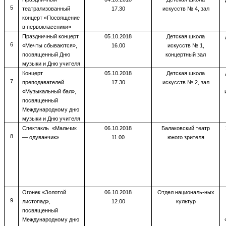
5
театрализованный
17.30
искусств № 4, зал
концерт «Посвящение
в первоклассники»
Праздничный концерт
05.10.2018
Детская школа
6
«Мечты сбываются»,
16.00
искусств № 1,
посвященный Дню
концертный зал
музыки и Дню учителя
Концерт
05.10.2018
Детская школа
7
преподавателей
17.30
искусств № 2, зал
«Музыкальный бал»,
посвященный
Международному дню
музыки и Дню учителя
Спектакль «Мальчик
06.10.2018
Балаковский театр
8
— одуванчик»
11.00
юного зрителя
Огонек «Золотой
06.10.2018
Отдел националь-ных
9
листопад»,
12.00
культур
посвященный
Международному дню