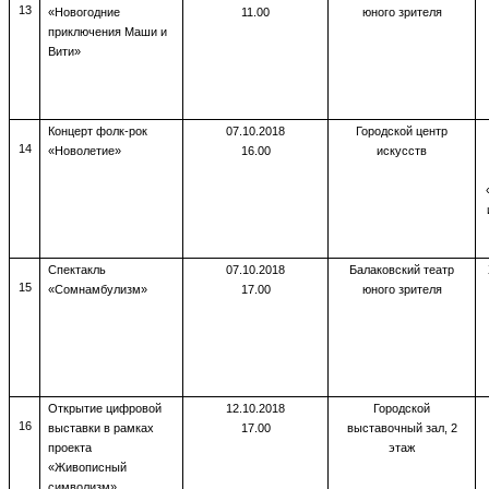
13
«Новогодние
11.00
юного зрителя
приключения Маши и
Вити»
Концерт фолк-рок
07.10.2018
Городской центр
14
«Новолетие»
16.00
искусств
Спектакль
07.10.2018
Балаковский театр
15
«Сомнамбулизм»
17.00
юного зрителя
Открытие цифровой
12.10.2018
Городской
16
выставки в рамках
17.00
выставочный зал, 2
проекта
этаж
«Живописный
символизм»