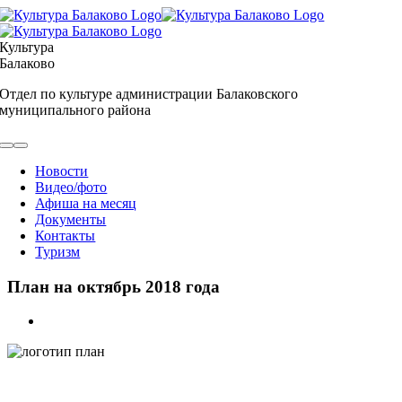
Skip
to
content
Культура
Балаково
Отдел по культуре администрации Балаковского
муниципального района
Toggle
Navigation
Новости
Видео/фото
Афиша на месяц
Документы
Контакты
Туризм
План на октябрь 2018 года
View
Larger
Image