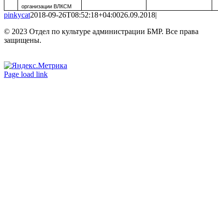
организации ВЛКСМ
pinkycat
2018-09-26T08:52:18+04:00
26.09.2018
|
© 2023 Отдел по культуре администрации БМР. Все права
защищены.
Вконтакте
Одноклассники
Page load link
Go
to
Top