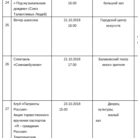
24
« Под музыкальным
16.00
большой зал
дождем» (Союз
Талантливых Людей)
Вечер шансона
21.10.2018
Городской центр
25
16.00
искусств
Спектакль
21.10.2018
Балаковский театр
26
«Сомнамбулизм»
17.00
юного зрителя
Клуб «Патриоты
23.10.2018
Дворец
27
России».
15.00
культуры,
Акция торжественного
малый
вручения паспортов
зал
«Я – гражданин
России».
Тематическая