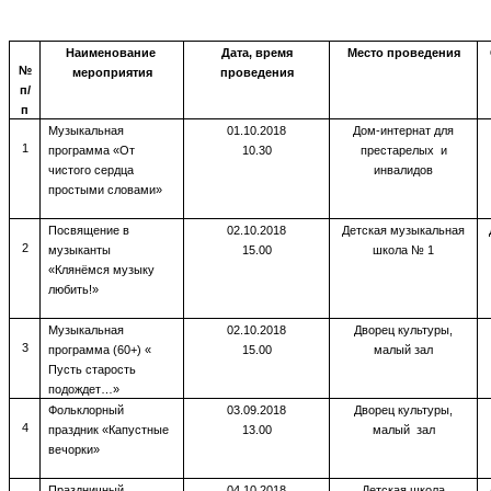
Наименование
Дата, время
Место проведения
№
мероприятия
проведения
п/
п
Музыкальная
01.10.2018
Дом-интернат для
1
программа «От
10.30
престарелых и
чистого сердца
инвалидов
простыми словами»
Посвящение в
02.10.2018
Детская музыкальная
2
музыканты
15.00
школа № 1
«Клянёмся музыку
любить!»
Музыкальная
02.10.2018
Дворец культуры,
3
программа (60+) «
15.00
малый зал
Пусть старость
подождет…»
Фольклорный
03.09.2018
Дворец культуры,
4
праздник «Капустные
13.00
малый зал
вечорки»
Праздничный
04.10.2018
Детская школа