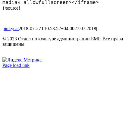
media» allowfullscreen
>
<
/iframe
>
{/source}
pinkycat
2018-07-27T10:53:52+04:00
27.07.2018
|
© 2023 Отдел по культуре администрации БМР. Все права
защищены.
Вконтакте
Одноклассники
Page load link
Go
to
Top