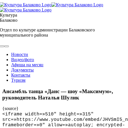
Skip
to
content
Культура
Балаково
Отдел по культуре администрации Балаковского
муниципального района
Toggle
Navigation
Новости
Видео/фото
Афиша на месяц
Документы
Контакты
Туризм
Ансамбль танца «Данс — шоу «Максимум»,
руководитель Наталья Шулик
{source}
<
iframe width=»510″ height=»315″
src=»https://www.youtube.com/embed/JHVSmI5_n
frameborder=»0″ allow=»autoplay; encrypted-