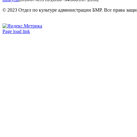
© 2023 Отдел по культуре администрации БМР. Все права защ
Вконтакте
Одноклассники
Page load link
Go
to
Top