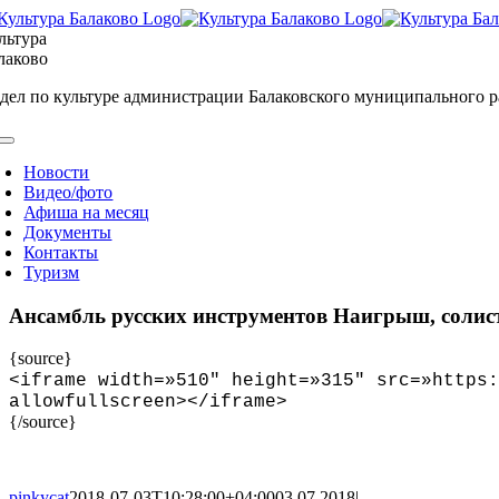
Skip
to
льтура
content
лаково
дел по культуре администрации Балаковского муниципального 
oggle
avigation
Новости
Видео/фото
Афиша на месяц
Документы
Контакты
Туризм
Ансамбль русских инструментов Наигрыш, соли
{source}
<
iframe width=»510″ height=»315″ src=»https:
allowfullscreen
>
<
/iframe
>
{/source}
pinkycat
2018-07-03T10:28:00+04:00
03.07.2018
|