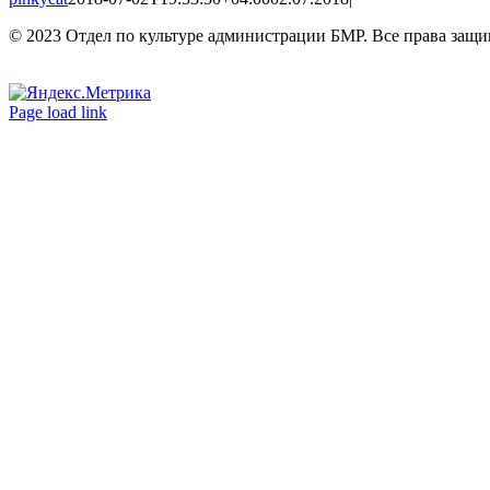
© 2023 Отдел по культуре администрации БМР. Все права защ
Вконтакте
Одноклассники
Page load link
Go
to
Top