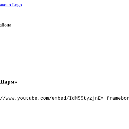
района
«Шарм»
//www.youtube.com/embed/IdM55tyzjnE» framebo