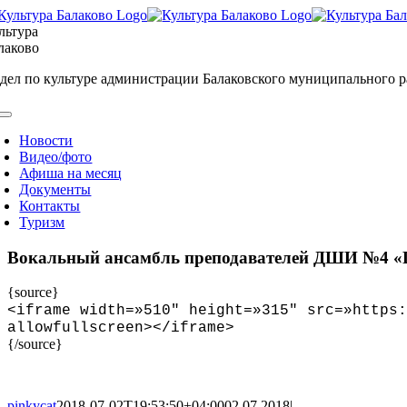
Skip
to
льтура
content
лаково
дел по культуре администрации Балаковского муниципального 
oggle
avigation
Новости
Видео/фото
Афиша на месяц
Документы
Контакты
Туризм
Вокальный ансамбль преподавателей ДШИ №4 
{source}
<
iframe width=»510″ height=»315″ src=»https:
allowfullscreen
>
<
/iframe
>
{/source}
pinkycat
2018-07-02T19:53:50+04:00
02.07.2018
|