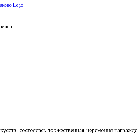
района
кусств, состоялась торжественная церемония награжд