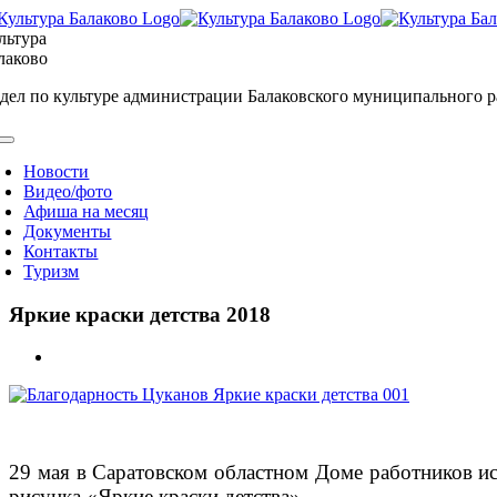
Skip
to
льтура
content
лаково
дел по культуре администрации Балаковского муниципального 
oggle
avigation
Новости
Видео/фото
Афиша на месяц
Документы
Контакты
Туризм
Яркие краски детства 2018
View
Larger
Image
29 мая в Саратовском областном Доме работников ис
рисунка «Яркие краски детства».