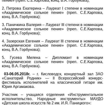
пение» (преп. С.Е.Карпова, конц. В.А. Горбунова);
2. Петрова Екатерина – Лауреат
I
степени в номинации
«Академическое сольное пение» (преп. С.Е.Карпова,
конц. В.А. Горбунова);
3. Паничкина Валерия – Лауреат
III
степени в номинации
«Академическое сольное пение» (преп. С.Е.Карпова,
конц. В.А. Горбунова);
4. Зазерская Евгения – Лауреат
III
степени в номинации
«Академическое сольное пение» (преп. С.Е.Карпова,
конц. В.А. Горбунова);
5. Гусева Милена – Дипломант в номинации
«Академическое сольное пение» (преп. С.Е.Карпова,
конц. В.А. Горбунова).
03-06.05.2018г.
– г. Кисловодск, концертный зал ЗАО
«Санаторий Родник» —
II
Всероссийский конкурс-
фестиваль исполнителей на классической гитаре им.
Юрия Аргамакова.
Участник – учащаяся отделения «Инструментальное
исполнительство. Народные инструменты» МАУДО
«Детская школа искусств № 2 им. И.Я. Паницкого»: