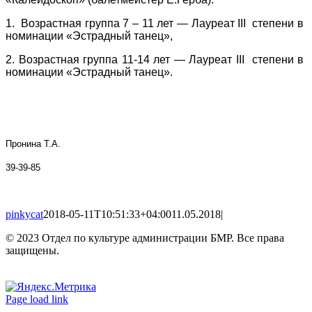
1. Возрастная группа 7 – 11 лет — Лауреат
III
степени в
номинации «Эстрадный танец»,
2. Возрастная группа 11-14 лет — Лауреат
III
степени в
номинации «Эстрадный танец».
Пронина Т.А.
39-39-85
pinkycat
2018-05-11T10:51:33+04:00
11.05.2018
|
© 2023 Отдел по культуре администрации БМР. Все права
защищены.
Вконтакте
Одноклассники
Page load link
Go