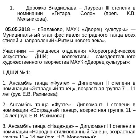
1.
Дорожко Владислава – Лауреат
III
степени в
номинации «Гитара. Соло» (преп. К.В.
Мельникова).
05.05.2018
– г.Балаково, МАУК «Дворец культуры» —
Муниципальный этап фестиваля эстрадного танца всех
стилей и направлений «Ритмы нового века».
Участники — учащиеся отделения «Хореографическое
искусство» ДШИ; коллективы самодеятельного
художественного творчества МАУК «Дворец культуры»:
I
. ДШИ № 1:
1. Ансамбль танца «Фуэте» – Дипломант
II
степени в
номинации «Эстрадный танец», возрастная группа 7 – 11
лет (рук. Е.В. Рахимова);
2. Ансамбль танца «Фуэте»– Дипломант
II
степени в
номинации «Эстрадный танец», возрастная группа 11 –
14 лет (рук. Е.В. Рахимова);
3. Ансамбль танца «Надежда» – Дипломант
III
степени в
номинации «Народно-стилизованный танец», возрастная
группа 11 – 14 лет (рук. Н.В. Мордовина);