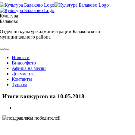
Skip
to
content
Культура
Балаково
Отдел по культуре администрации Балаковского
муниципального района
Toggle
Navigation
Новости
Видео/фото
Афиша на месяц
Документы
Контакты
Туризм
Итоги конкурсов на 10.05.2018
View
Larger
Image