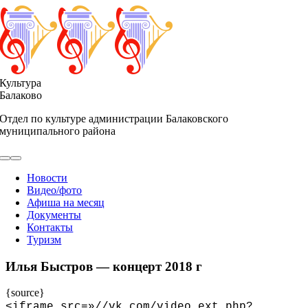
Skip
to
content
Культура
Балаково
Отдел по культуре администрации Балаковского
муниципального района
Toggle
Navigation
Новости
Видео/фото
Афиша на месяц
Документы
Контакты
Туризм
Илья Быстров — концерт 2018 г
{source}
<
iframe src=»//vk.com/video_ext.php?