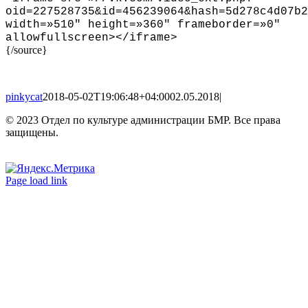
oid=227528735&id=456239064&hash=5d278c4d07b2
width=»510″ height=»360″ frameborder=»0″
allowfullscreen
>
<
/iframe
>
{/source}
pinkycat
2018-05-02T19:06:48+04:00
02.05.2018
|
© 2023 Отдел по культуре администрации БМР. Все права
защищены.
Вконтакте
Одноклассники
Page load link
Go
to
Top