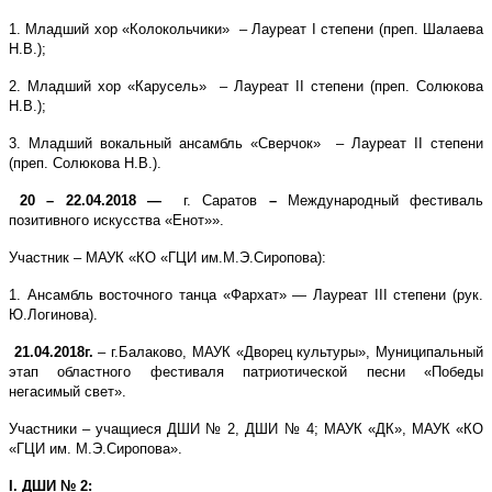
1. Младший хор «Колокольчики» – Лауреат I степени (преп. Шалаева
Н.В.);
2. Младший хор «Карусель» – Лауреат
I
I степени (преп. Солюкова
Н.В.);
3. Младший вокальный ансамбль «Сверчок» – Лауреат
I
I степени
(преп. Солюкова Н.В.).
20 – 22.04.2018 —
г. Саратов
–
Международный фестиваль
позитивного искусства «Енот»».
Участник – МАУК «КО «ГЦИ им.М.Э.Сиропова):
1. Ансамбль восточного танца «Фархат» — Лауреат
III
степени (рук.
Ю.Логинова).
21.04.2018г.
–
г.Балаково, МАУК «Дворец культуры»,
Муниципальный
этап областного фестиваля патриотической песни «Победы
негасимый свет»
.
Участники – учащиеся ДШИ № 2, ДШИ № 4; МАУК «ДК», МАУК «КО
«ГЦИ им. М.Э.Сиропова».
I
. ДШИ № 2: