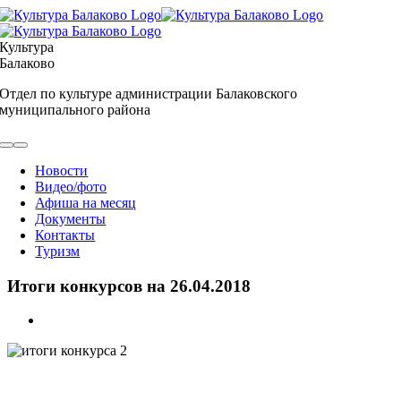
Skip
to
content
Культура
Балаково
Отдел по культуре администрации Балаковского
муниципального района
Toggle
Navigation
Новости
Видео/фото
Афиша на месяц
Документы
Контакты
Туризм
Итоги конкурсов на 26.04.2018
View
Larger
Image