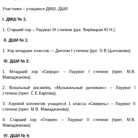
Участники – учащиеся ДМШ, ДШИ.
I
. ДМШ № 1:
1. Старший хор – Лауреат
III
c
тепени (рук. Вербицкая Ю.Н.);
II
. ДШИ № 1:
1. Хор младших классов — Диплом I степени (рук. О.В.Цыплакова);
III
. ДШИ № 2:
1. Младший хор «Скерцо» – Лауреат
I
степени (преп. М.В.
Мамаджанова);
2. Вокальный ансамбль «Музыкальный дилижанс» – Лауреат
I
степени (преп. С.Е.Карпова);
3. Хоровой коллектив учащихся 1 класса «Свирель» – Лауреат
II
степени (преп. М.В. Мамаджанова);
4. Старший хор «Глория» – Лауреат
II
степени (преп. М.В.
Мамаджанова);
IV
. ДШИ № 4: