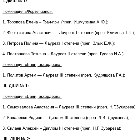
I
. ДМШ № 1:
Номинация «Фортепиано»:
1. Торопова Елена – Гран-при (преп. Ишмурзина А.Ю.);
2. Феоктистова Анастасия — Лауреат I степени (преп. Климова Т.П.);
3. Петрова Полина — Лауреат I степени (преп. Злых Е.Ф.);
4. Полтавцева Татьяна – Лауреат II степени (преп. Гусева Н.А.);
Номинация «Баян, аккордеон»:
1. Политов Артём —
Лауреат
III
c
тепени (преп. Кудряшова Г.А.);
II
. ДШИ № 1:
Номинация «Баян, аккордеон»:
1. Самохвалова Анастасия – Лауреат
III
степени (преп. Н.Г.Зубарева);
2. Коваленко Родион — Диплом
III
степени (преп. Л.В. Дружаева);
3. Силаев Алексей – Диплом
III
степени (преп. Н.Г. Зубарева);
III
. ДШИ № 2: