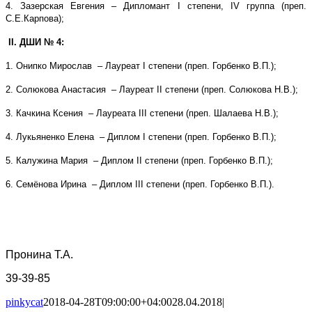
4. Зазерская Евгения – Дипломант
I
степени,
IV
группа (преп.
С.Е.Карпова);
II
. ДШИ № 4:
1. Онипко Мирослав – Лауреат I степени (преп. Горбенко В.П.);
2. Солюкова Анастасия – Лауреат I
I
степени (преп. Солюкова Н.В.);
3. Качкина Ксения – Лауреата I
II
степени (преп. Шалаева Н.В.);
4. Лукьяненко Елена – Диплом I степени (преп. Горбенко В.П.);
5. Калужина Мария – Диплом I
I
степени (преп. Горбенко В.П.);
6. Семёнова Ирина – Диплом I
II
степени (преп. Горбенко В.П.).
Пронина Т.А.
39-39-85
pinkycat
2018-04-28T09:00:00+04:00
28.04.2018
|