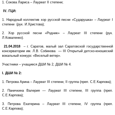
1. Сокова Лариса – Лауреат
II
степени;
IV
. ГЦИ:
1. Народный коллектив хор русской песни «Сударушка» – Лауреат
I
степени (рук. И.Христова);
2. Хор русской песни «Родник» – Лауреат
III
степени (рук.
Л.Коваленко).
21.04.2018
–
г. Саратов, малый зал Саратовской государственной
консерватории им. Л.В. Собинова —
III
Открытый детско-юношеский
вокальный конкурс «Веселый ветер».
Участники – учащиеся ДШИ № 2, ДШИ № 4.
I
. ДШИ № 2:
1. Петрова Арина – Лауреат
III
степени,
II
группа (преп. С.Е.Карпова);
2. Паничкина Валерия — Лауреат
III
степени,
III
группа (преп.
С.Е.Карпова);
3. Петрова Екатерина – Лауреат
III
степени,
IV
группа (преп.
С.Е.Карпова);