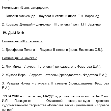
Номинация «Баян, аккордеон»:
1. Головин Александр – Лауреат
II
степени (преп. Т.Н. Варгина);
2. Комаров Дмитрий – Дипломант
III
степени (преп. Т.Н. Варгина);
IV
. ДШИ № 4:
Номинация «Фортепиано»:
1. Дорофеева Полина
–
Лауреат II степени (преп. Евсюкова С.В.);
Номинация «Скрипка»:
1. Лях Мила – Лауреат I степени (преподаватель Федотова Е.А.);
2. Жукова Вера – Лауреат
I
I степени (преподаватель Федотова Е.А.);
3. Резаева Ирина – Лауреата I
I
степени (преподаватель Федотова
Е.А.).
19.04.2018
– г. Балаково, МАУДО «Детская школа искусств № 2 им.
И.Я. Паницкого» — Областной смотр-конкурс детского
художественного творчества «Вольская весна» (номинация «Хоровое
пение»).