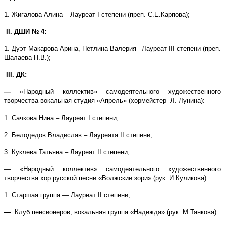
1. Жигалова Алина – Лауреат
I
степени (преп. С.Е.Карпова);
II
. ДШИ № 4:
1.
Дуэт Макарова Арина, Петлина Валерия
– Лауреат
III
степени
(преп.
Шалаева Н.В.);
III
. ДК:
—
«Народный коллектив» самодеятельного художественного
творчества вокальная студия «Апрель» (хормейстер Л. Лунина):
1. Сачкова Нина – Лауреат
I
степени;
2. Белодедов Владислав – Лауреата
II
степени;
3. Куклева Татьяна – Лауреат
II
степени;
— «Народный коллектив» самодеятельного художественного
творчества хор русской песни «Волжские зори» (рук. И.Куликова):
1. Старшая группа — Лауреат
II
степени;
—
Клуб пенсионеров, вокальная группа «Надежда» (рук. М.Танкова):