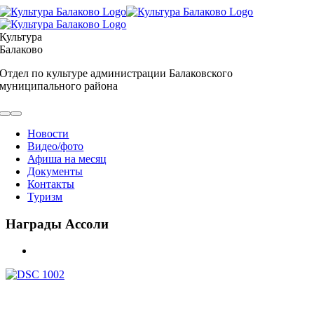
Skip
to
content
Культура
Балаково
Отдел по культуре администрации Балаковского
муниципального района
Toggle
Navigation
Новости
Видео/фото
Афиша на месяц
Документы
Контакты
Туризм
Награды Ассоли
View
Larger
Image