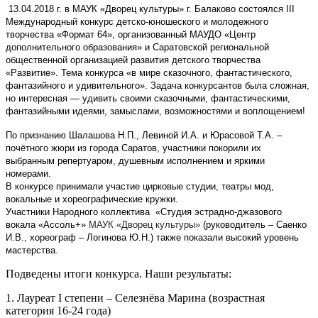
13.04.2018 г. в МАУК «Дворец культуры» г. Балаково состоялся III
Международный конкурс детско-юношеского и молодежного
творчества «Формат 64», организованный МАУДО «Центр
дополнительного образования» и Саратовской региональной
общественной организацией развития детского творчества
«Развитие». Тема конкурса «в мире сказочного, фантастического,
фантазийного и удивительного». Задача конкурсантов была сложная,
но интересная — удивить своими сказочными, фантастическими,
фантазийными идеями, замыслами, возможностями и воплощением!
По признанию Шалашова Н.П., Левиной И.А. и Юрасовой Т.А. –
почётного жюри из города Саратов, участники покорили их
выбранным репертуаром, душевным исполнением и яркими
номерами.
В конкурсе принимали участие цирковые студии, театры мод,
вокальные и хореографические кружки.
Участники
Народного коллектива «Студия эстрадно-джазового
вокала «Ассоль+»
МАУК «Дворец культуры»
(руководитель – Саенко
И.В., хореограф – Логинова Ю.Н.) также показали высокий уровень
мастерства.
Подведены итоги конкурса. Наши результаты:
1. Лауреат I степени – Селезнёва Марина (возрастная
категория 16-24 года)