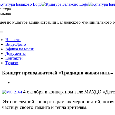
Skip
to
льтура
content
лаково
дел по культуре администрации Балаковского муниципального 
oggle
avigation
Новости
Видео/фото
Афиша на месяц
Документы
Контакты
Туризм
Концерт преподавателей «Традиции живая нить»
View
Larger
4 октября в концертном зале МАУДО «Детск
Image
Это последний концерт в рамках мероприятий, посв
частицу своего таланта и тепла зрителям.