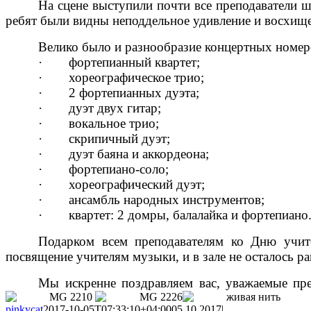
На сцене выступили почти все преподаватели 
ребят были видны неподдельное удивление и восхищ
Велико было и разнообразие концертных номер
·
фортепианный квартет;
·
хореографическое трио;
·
2 фортепианных дуэта;
·
дуэт двух гитар;
·
вокальное трио;
·
скрипичный дуэт;
·
дуэт баяна и аккордеона;
·
фортепиано-соло;
·
хореографический дуэт;
·
ансамбль народных инструментов;
·
квартет: 2 домры, балалайка и фортепиано
Подарком всем преподавателям ко Дню учите
посвящение учителям музыки, и в зале не осталось р
Мы искренне поздравляем вас, уважаемые пр
pinkycat
2017-10-05T07:33:10+04:00
05.10.2017
|