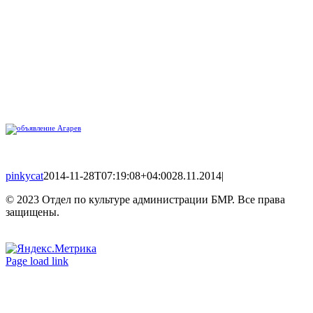
pinkycat
2014-11-28T07:19:08+04:00
28.11.2014
|
© 2023 Отдел по культуре администрации БМР. Все права
защищены.
Вконтакте
Одноклассники
Page load link
Go
to
Top