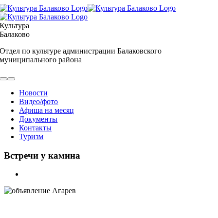
Skip
to
content
Культура
Балаково
Отдел по культуре администрации Балаковского
муниципального района
Toggle
Navigation
Новости
Видео/фото
Афиша на месяц
Документы
Контакты
Туризм
Встречи у камина
View
Larger
Image