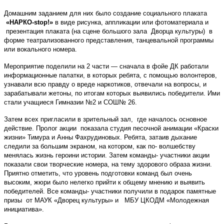
Домашним заданием для них было создание социального плаката
«НАРКО-s
top
!»
в виде рисунка, аппликации или фотоматериала и
презентация плаката (на сцене большого зала Дворца культуры) в
форме театрализованного представления, танцевальной программы
или вокального номера.
Мероприятие поделили на 2 части — сначала в фойе ДК работали
информационные палатки, в которых ребята, с помощью волонтеров,
узнавали всю правду о вреде наркотиков, отвечали на вопросы, и
зарабатывали жетоны, по итогам которых выявились победители. Ими
стали учащиеся Гимназии №2 и СОШ№ 26.
Затем всех пригласили в зрительный зал, где началось основное
действие. Пролог акции показала студия песочной анимации «Краски
жизни» Тимура и Анны Фахрудиновых. Ребята, затаив дыхание
следили за большим экраном, на котором, как по- волшебству
менялась жизнь героини истории. Затем команды- участники акции
показали свои творческие номера, на тему здорового образа жизни.
Приятно отметить, что уровень подготовки команд был очень
высоким, жюри было нелегко прийти к общему мнению и выявить
победителей. Все команды- участники получили в подарок
памятные
призы от МАУК «Дворец культуры» и МБУ ЦКОДМ «Молодежная
инициатива».