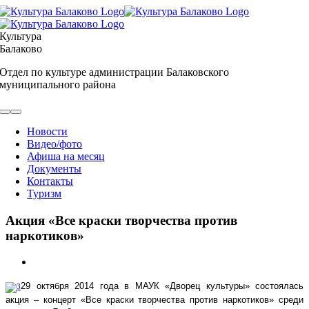
Skip
to
content
Культура
Балаково
Отдел по культуре администрации Балаковского
муниципального района
Toggle
Navigation
Новости
Видео/фото
Афиша на месяц
Документы
Контакты
Туризм
Акция «Все краски творчества против
наркотиков»
View
Larger
Image
29 октября 2014 года в МАУК «Дворец культуры» состоялась
акция – концерт «Все краски творчества против наркотиков» среди