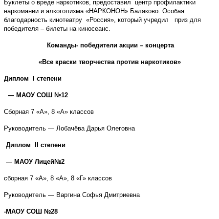
Буклеты о вреде наркотиков, предоставил
центр профилактики
наркомании и алкоголизма «НАРКОНОН» Балаково. Особая
благодарность кинотеатру «Россия», который учредил приз для
победителя – билеты на киносеанс.
Команды- победители
акции – концерта
«Все краски творчества против наркотиков»
Диплом
I
степени
— МАОУ СОШ №12
Сборная 7 «А», 8 «А» классов
Руководитель — Лобачёва Дарья Олеговна
Диплом
II
степени
— МАОУ Лицей№2
сборная 7 «А», 8 «А», 8 «Г» классов
Руководитель — Варгина Софья Дмитриевна
-МАОУ СОШ №28