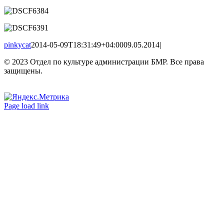
pinkycat
2014-05-09T18:31:49+04:00
09.05.2014
|
© 2023 Отдел по культуре администрации БМР. Все права
защищены.
Вконтакте
Одноклассники
Page load link
Go
to
Top