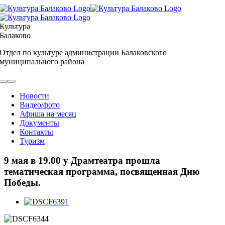
Skip
to
content
Культура
Балаково
Отдел по культуре администрации Балаковского
муниципального района
Toggle
Navigation
Новости
Видео/фото
Афиша на месяц
Документы
Контакты
Туризм
9 мая в 19.00 у Драмтеатра прошла
тематическая программа, посвященная Дню
Победы.
View
Larger
Image