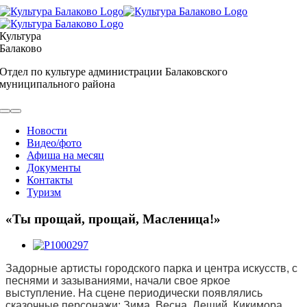
Skip
to
content
Культура
Балаково
Отдел по культуре администрации Балаковского
муниципального района
Toggle
Navigation
Новости
Видео/фото
Афиша на месяц
Документы
Контакты
Туризм
«Ты прощай, прощай, Масленица!»
View
Larger
Задорные артисты городского парка и центра искусств, с
Image
песнями и зазываниями, начали свое яркое
выступление. На сцене периодически появлялись
сказочные персонажи: Зима, Весна, Леший, Кикимора,